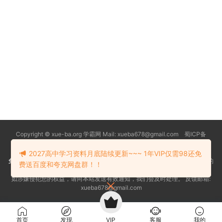
Copyright © xue-ba.org 学霸网 Mail: xueba678@gmail.com 蜀ICP备
13018627号-2
常见问题
更新日志
忘记密码
本站推荐浏览器：
Edge浏览器
2027高中学习资料月底陆续更新~~~ 1年VIP仅需98还免
免责声明
：本站资源均搜索自互联网和网友分享,仅供大家学习交流,不对资料的
费送百度和夸克网盘群！！
真实性和安全性负责！
如涉嫌侵犯您的权益，请向本站发送有效通知，我们会及时处理。 反馈邮箱:
xueba678@gmail.com
首页
发现
VIP
客服
我的