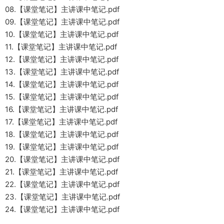
08.【课堂笔记】主讲课中笔记.pdf
09.【课堂笔记】主讲课中笔记.pdf
10.【课堂笔记】主讲课中笔记.pdf
11.【课堂笔记】主讲课中笔记.pdf
12.【课堂笔记】主讲课中笔记.pdf
13.【课堂笔记】主讲课中笔记.pdf
14.【课堂笔记】主讲课中笔记.pdf
15.【课堂笔记】主讲课中笔记.pdf
16.【课堂笔记】主讲课中笔记.pdf
17.【课堂笔记】主讲课中笔记.pdf
18.【课堂笔记】主讲课中笔记.pdf
19.【课堂笔记】主讲课中笔记.pdf
20.【课堂笔记】主讲课中笔记.pdf
21.【课堂笔记】主讲课中笔记.pdf
22.【课堂笔记】主讲课中笔记.pdf
23.【课堂笔记】主讲课中笔记.pdf
24.【课堂笔记】主讲课中笔记.pdf