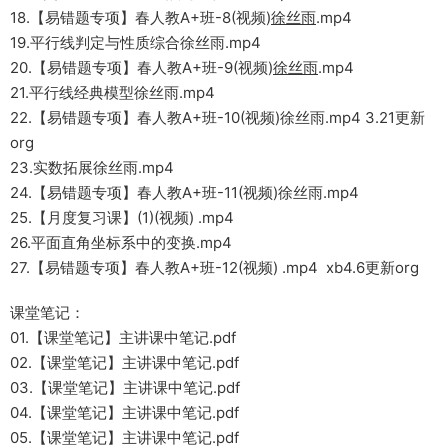
18.【易错题专项】春人教A+班-8(视频)
徐丝雨
.mp4
19.平行线判定与性质综合徐丝雨.mp4
20.【易错题专项】春人教A+班-9(视频)
徐丝雨
.mp4
21.平行线经典模型徐丝雨.mp4
22.【易错题专项】春人教A+班-10(视频)徐丝雨.mp4 3.21更新
org
23.实数拓展徐丝雨.mp4
24.【易错题专项】春人教A+班-11(视频)徐丝雨.mp4
25.【月度复习课】(1)(视频) .mp4
26.平面直角坐标系中的变换.mp4
27.【易错题专项】春人教A+班-12(视频) .mp4 xb4.6更新org
课堂笔记：
01.【课堂笔记】主讲课中笔记.pdf
02.【课堂笔记】主讲课中笔记.pdf
03.【课堂笔记】主讲课中笔记.pdf
04.【课堂笔记】主讲课中笔记.pdf
05.【课堂笔记】主讲课中笔记.pdf