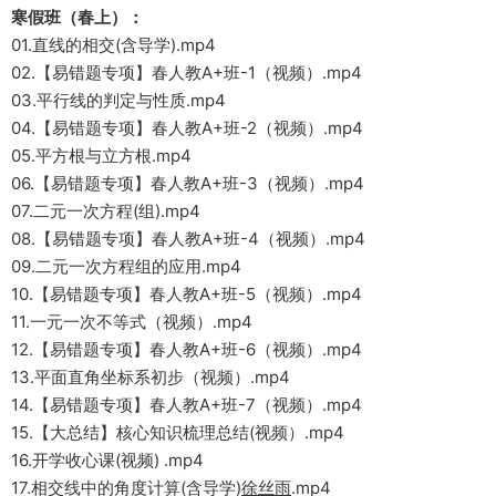
寒假班（春上）：
01.直线的相交(含导学).mp4
02.【易错题专项】春人教A+班-1（视频）.mp4
03.平行线的判定与性质.mp4
04.【易错题专项】春人教A+班-2（视频）.mp4
05.平方根与立方根.mp4
06.【易错题专项】春人教A+班-3（视频）.mp4
07.二元一次方程(组).mp4
08.【易错题专项】春人教A+班-4（视频）.mp4
09.二元一次方程组的应用.mp4
10.【易错题专项】春人教A+班-5（视频）.mp4
11.一元一次不等式（视频）.mp4
12.【易错题专项】春人教A+班-6（视频）.mp4
13.平面直角坐标系初步（视频）.mp4
14.【易错题专项】春人教A+班-7（视频）.mp4
15.【大总结】核心知识梳理总结(视频）.mp4
16.开学收心课(视频) .mp4
17.相交线中的角度计算(含导学)
徐丝雨
.mp4