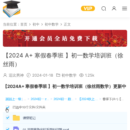
当前位置：
首页
初中
初中数学
正文
【2024 A+ 寒假春季班 】初一数学培训班（徐
丝雨）
逗比男神
2024-01-18
初中数学
1.25k
【2024A+ 寒假春季班 】初一数学培训班（徐丝雨数学）更新中