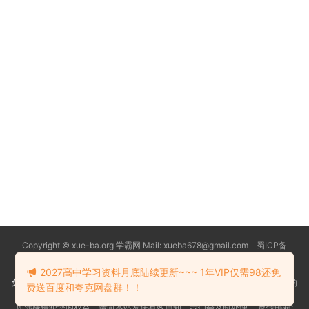
Copyright © xue-ba.org 学霸网 Mail: xueba678@gmail.com 蜀ICP备
13018627号-2
常见问题
更新日志
忘记密码
本站推荐浏览器：
Edge浏览器
2027高中学习资料月底陆续更新~~~ 1年VIP仅需98还免
免责声明
：本站资源均搜索自互联网和网友分享,仅供大家学习交流,不对资料的
费送百度和夸克网盘群！！
真实性和安全性负责！
如涉嫌侵犯您的权益，请向本站发送有效通知，我们会及时处理。 反馈邮箱: