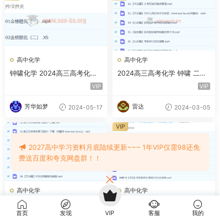
高中化学
高中化学
钟啸化学 2024高三高考化学
2024高三高考化学 钟啸 二轮
押题班 百度网盘
精讲春季班
VIP
VIP
芳华如梦
雷达
2024-05-17
2024-03-05
VIP
2027高中学习资料月底陆续更新~~~ 1年VIP仅需98还免
费送百度和夸克网盘群！！
高中化学
高中化学
2024高三高考化学 钟啸 二轮
2024高三高考化学 钟啸 一轮
寒假班
秋季班
首页
发现
VIP
客服
我的
VIP
19.9