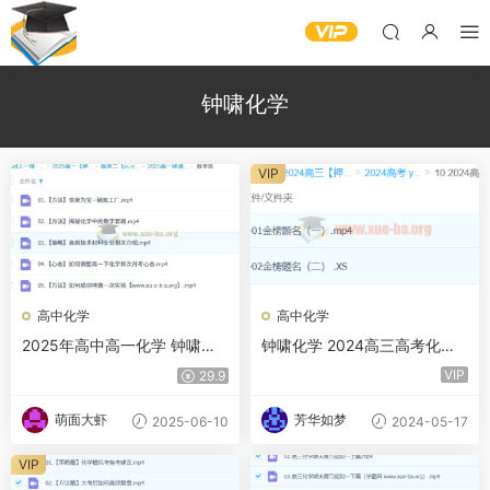
钟啸化学
VIP
高中化学
高中化学
2025年高中高一化学 钟啸化
钟啸化学 2024高三高考化学
学全年 一二轮暑假秋季寒假春
押题班 百度网盘
VIP
29.9
季 百度网盘
萌面大虾
芳华如梦
2025-06-10
2024-05-17
VIP