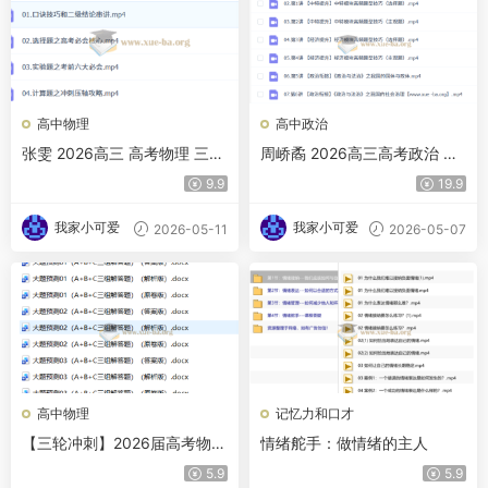
高中物理
高中政治
张雯 2026高三 高考物理 三轮
周峤矞 2026高三高考政治 二
点睛班
轮寒假班
9.9
19.9
我家小可爱
我家小可爱
2026-05-11
2026-05-07
高中物理
记忆力和口才
【三轮冲刺】2026届高考物理
情绪舵手：做情绪的主人
三轮冲刺大题预测
5.9
5.9