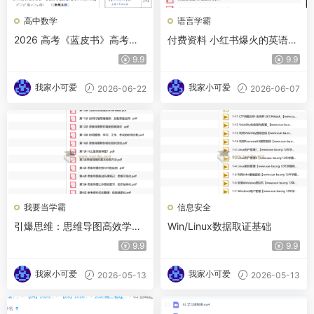
高中数学
语言学霸
2026 高考《蓝皮书》高考能
付费资料 小红书爆火的英语易
力梯级集训（数学）
错知识点合集
9.9
9.9
我家小可爱
我家小可爱
2026-06-22
2026-06-07
我要当学霸
信息安全
引爆思维：思维导图高效学习
Win/Linux数据取证基础
法
9.9
9.9
我家小可爱
我家小可爱
2026-05-13
2026-05-13