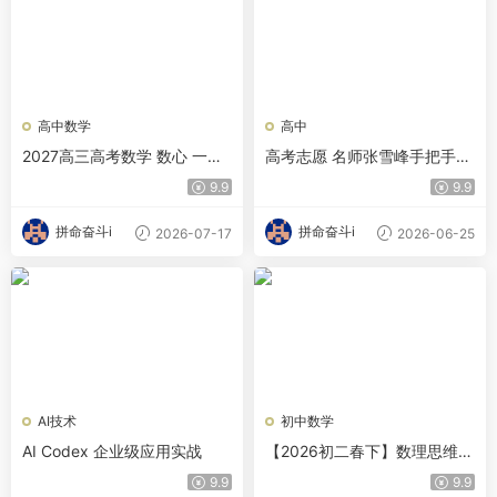
高中数学
高中
2027高三高考数学 数心 一轮
高考志愿 名师张雪峰手把手教
复习
你填报高考志愿 选择比努力更
9.9
9.9
重要
拼命奋斗i
拼命奋斗i
2026-07-17
2026-06-25
AI技术
初中数学
AI Codex 企业级应用实战
【2026初二春下】数理思维自
主学习·BS-王杭州
9.9
9.9