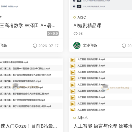
学
AIGC
高三高考数学 林泽田 A+暑假
AI短剧精品课
9.9
93
飞扬
尘沙飞扬
2026-07-17
20
AI技术
速入门Coze！目前B站最完
人工智能 语言与伦理 徐英
细的Coze零基础全套教程，