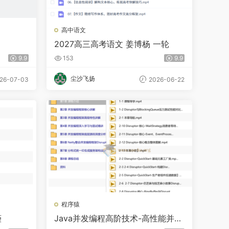
高中语文
2027高三高考语文 姜博杨 一轮
9.9
153
9.9
尘沙飞扬
26-07-03
2026-06-22
程序猿
瑾
Java并发编程高阶技术-高性能并发
框架源码解析与实战