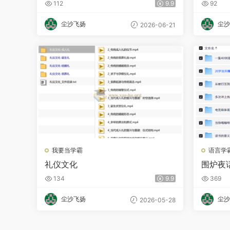
112
9.9
92
包含所
尘沙飞扬
尘沙
2026-06-21
我要当学霸
语言学
礼仪文化
围炉夜
134
9.9
369
尘沙飞扬
尘沙
2026-05-28