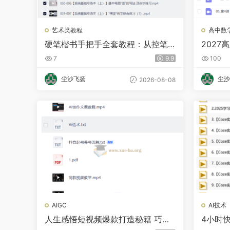
艺术类教程
高中数
硬笔楷书手把手全套教程：从控笔
2027
到偏旁，附可打印素材【8GB】
班
7
9.9
100
尘沙飞扬
尘沙
2026-08-08
AIGC
AI技术
人生感悟短视频爆款打造秘籍 巧用
4小时快
Ai 批量写文案话术
整最详