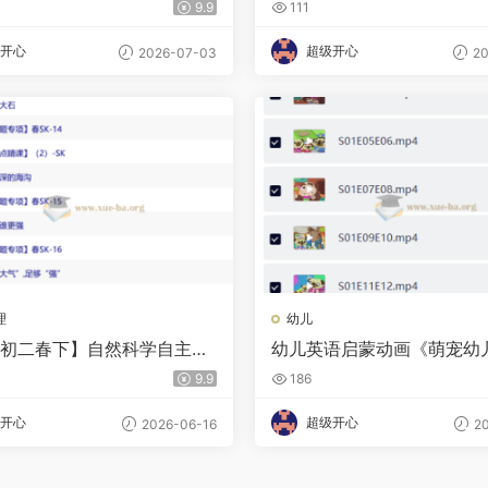
9.9
111
开心
超级开心
2026-07-03
20
理
幼儿
26初二春下】自然科学自主学
幼儿英语启蒙动画《萌宠幼儿园
付雷
p And Potato (1-3季) 》
9.9
186
开心
超级开心
2026-06-16
20