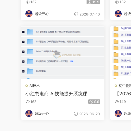
137
19.9
132
超级开心
超级
2026-07-10
AI技术
初中物
小红书电商 Ai技能提升系统课
【20
习·SK-
162
9.9
149
超级开心
超级
2026-06-20