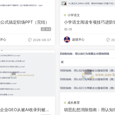
小学语文
能公式搞定职场PPT（完结）
小学语文阅读专项技巧进阶
9.9
28
开心
超级开心
2026-08-07
20
成长教育
年企业GEO从被AI收录到被AI
胡思乱想消除指南：用认知
略走出情绪困境