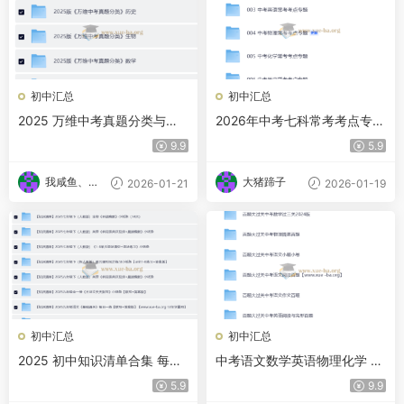
初中汇总
初中汇总
2025 万维中考真题分类与新
2026年中考七科常考考点专题
考法 9科全套高清版
资料
9.9
5.9
我咸鱼、我
大猪蹄子
2026-01-21
2026-01-19
自豪
初中汇总
初中汇总
2025 初中知识清单合集 每日
中考语文数学英语物理化学 百
一练查漏补缺专享打印版）
题大过关 基础百题
5.9
9.9