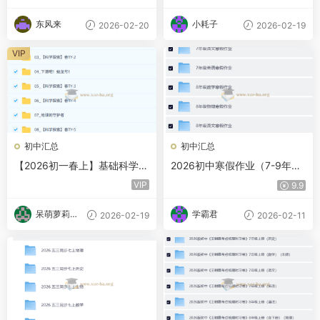
东风来
小耗子
2026-02-20
2026-02-19
VIP
初中汇总
初中汇总
【2026初一春上】基础科学自
2026初中寒假作业（7-9年级
主学习·TY（二期）-陈肖宇
语数英物化）word
VIP
9.9
呆萌萝莉甜
学霸君
2026-02-19
2026-02-11
甜酱