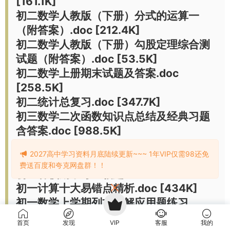
[161.1K]
初二数学人教版（下册）分式的运算一
（附答案）.doc [212.4K]
初二数学人教版（下册）勾股定理综合测
试题（附答案）.doc [53.5K]
初二数学上册期末试题及答案.doc
[258.5K]
初二统计总复习.doc [347.7K]
初三数学二次函数知识点总结及经典习题
含答案.doc [988.5K]
初一代数易错练习.doc [976.4K]
2027高中学习资料月底陆续更新~~~ 1年VIP仅需98还免
初一代数易错练习(1).doc [1M]
费送百度和夸克网盘群！！
初一各校期中考压轴题.doc [134.2K]
初一计算十大易错点精析.doc [434K]
初一数学上学期列方程解应用题练习
题.doc [123.5K]
首页
发现
VIP
客服
我的