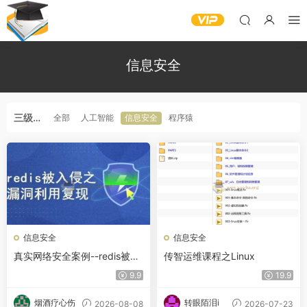
信息安全
三级分
全部
人工智能
信息安全
程序猿
类
信息安全
信息安全
真实网络安全案例--redis被入
传智运维课程之Linux
侵之漏洞利用复现
9.9
19.9
烟酒疗心伤
转眼陌泪i
2026-08-08
2026-07-23