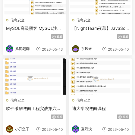
信息安全
信息安全
MySQL高级黑客 MySQL注入
【NightTeam夜幕】JavaScri
攻防技术内幕-第一部分视频课
pt 逆向系列课 + 高阶课
9.9
9.9
程
风度翩翩
东风来
2026-05-13
2026-05-10
信息安全
信息安全
软件破解逆向工程实战第六期-
迪大学院逆向课程
DLL黑客作弊开发训练营
9.9
9.9
小乔您了
夏浅浅
2026-05-10
2026-05-10