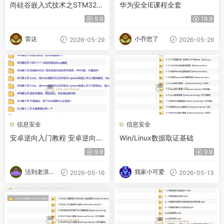
尚硅谷嵌入式技术之STM32加
华为安全IE课程全套
密技术
9.9
19.9
雷达
小乔您了
2026-05-29
2026-05-26
信息安全
信息安全
安卓逆向入门教程 安卓逆向这
Win/Linux数据取证基础
档事
9.9
9.9
活到老浪到
我家小可爱
2026-05-16
2026-05-13
老