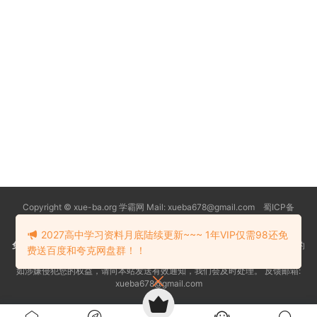
Copyright © xue-ba.org 学霸网 Mail: xueba678@gmail.com 蜀ICP备
13018627号-2
常见问题
更新日志
忘记密码
本站推荐浏览器：
Edge浏览器
2027高中学习资料月底陆续更新~~~ 1年VIP仅需98还免
免责声明
：本站资源均搜索自互联网和网友分享,仅供大家学习交流,不对资料的
费送百度和夸克网盘群！！
真实性和安全性负责！
如涉嫌侵犯您的权益，请向本站发送有效通知，我们会及时处理。 反馈邮箱:
xueba678@gmail.com