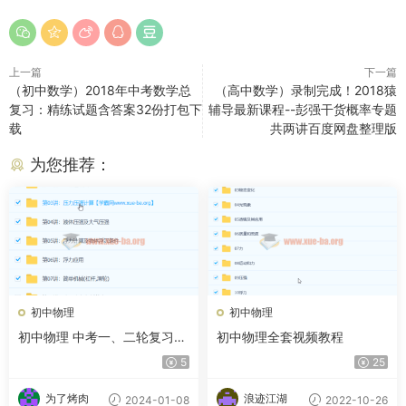
上一篇
下一篇
（初中数学）2018年中考数学总
（高中数学）录制完成！2018猿
复习：精练试题含答案32份打包下
辅导最新课程--彭强干货概率专题
载
共两讲百度网盘整理版
为您推荐：
初中物理
初中物理
初中物理 中考一、二轮复习物
初中物理全套视频教程
理联报班（满分班）【28讲 杜
5
25
春雨】
为了烤肉
浪迹江湖
2024-01-08
2022-10-26