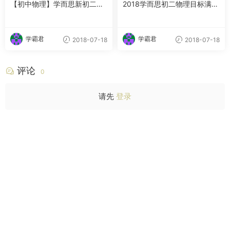
【初中物理】学而思新初二物
2018学而思初二物理目标满分
理年卡超常班（全国人教版）
班(沪教版)–––杜春雨53讲
【67讲杜春雨】
学霸君
学霸君
2018-07-18
2018-07-18
评论
0
请先
登录