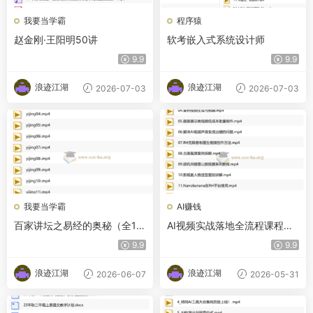
我要当学霸
程序猿
赵金刚·王阳明50讲
软考嵌入式系统设计师
9.9
9.9
浪迹江湖
浪迹江湖
2026-07-03
2026-07-03
我要当学霸
AI赚钱
百家讲坛之易经的奥秘（全15
AI视频实战落地全流程课程｜
集·完整版）
零基础精通多平台AI创作，覆
9.9
9.9
盖带货、广告、数字人、剧情
短片，解锁副业接单新收入
浪迹江湖
浪迹江湖
2026-06-07
2026-05-31