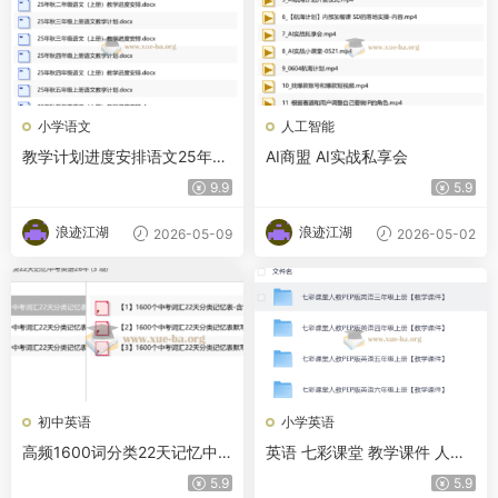
小学语文
人工智能
教学计划进度安排语文25年上
AI商盟 AI实战私享会
册
9.9
5.9
浪迹江湖
浪迹江湖
2026-05-09
2026-05-02
初中英语
小学英语
高频1600词分类22天记忆中
英语 七彩课堂 教学课件 人教
考英语26年
25秋
5.9
5.9