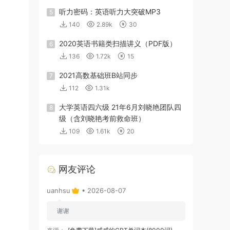
听力密码：英语听力大突破MP3
5
140
2.89k
30
2020英语书籍类扫描讲义（PDF版）
6
136
1.72k
15
2021高数基础班B站同步
7
112
1.31k
大学英语四六级 21年6月刘晓艳团队四
8
级（含刘晓艳考前救命班）
109
1.61k
20
网友评论
uanhsu
• 2026-08-07
谢谢