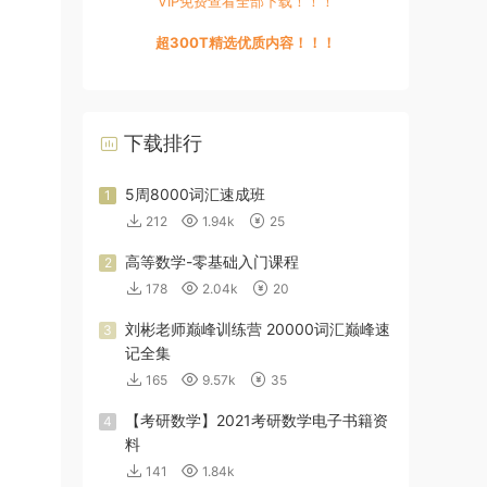
VIP免费查看全部下载！！！
超300T精选优质内容！！！
下载排行
5周8000词汇速成班
1
212
1.94k
25
高等数学-零基础入门课程
2
178
2.04k
20
刘彬老师巅峰训练营 20000词汇巅峰速
3
记全集
165
9.57k
35
【考研数学】2021考研数学电子书籍资
4
料
141
1.84k