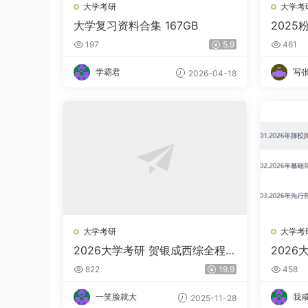
大学考研
大学考
大学复习资料合集 167GB
2025
197
5.9
461
学霸君
写
2026-04-18
大学考研
大学考
2026大学考研 贺银成西综全程
202
夸克网盘
夸克网
822
19.9
458
一笑脸就大
我
2025-11-28