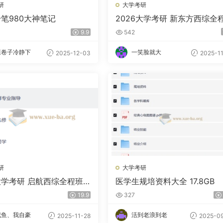
研
大学考研
粉笔980大神笔记
2026大学考研 新东方西综全
夸克网盘
9.9
542
张卷子冷静下
一笑脸就大
2025-12-03
2025-11
研
大学考研
6大学考研 启航西综全程班
医学生规培资料大全 17.8GB
盘
19.9
327
咸鱼、我自豪
活到老浪到老
2025-11-28
2025-09