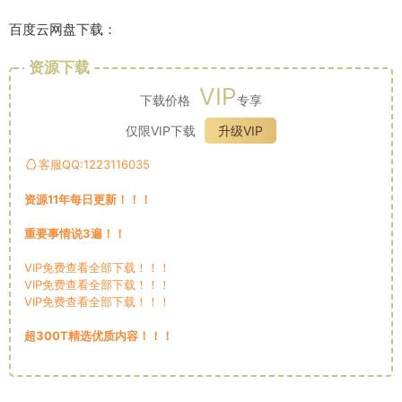
百度云网盘下载：
资源下载
VIP
下载价格
专享
仅限VIP下载
升级VIP
客服QQ:1223116035
资源11年每日更新！！！
重要事情说3遍！！
VIP免费查看全部下载！！！
VIP免费查看全部下载！！！
VIP免费查看全部下载！！！
超300T精选优质内容！！！