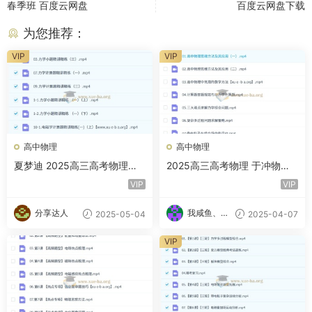
春季班 百度云网盘
百度云网盘下载
为您推荐：
VIP
VIP
高中物理
高中物理
夏梦迪 2025高三高考物理全
2025高三高考物理 于冲物理
年全程一轮二轮暑假秋季寒假
一轮二轮暑假秋季寒假春季 百
VIP
VIP
春季 百度网盘
度网盘
分享达人
我咸鱼、我
2025-05-04
2025-04-07
自豪
VIP