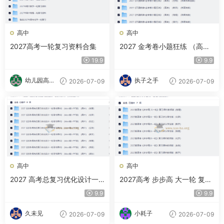
高中
高中
2027高考一轮复习资料合集
2027 金考卷小题狂练 （高
考）（9科全）（新高考版）
19.9
9.9
幼儿园高材
执子之手
2026-07-09
2026-07-09
生
高中
高中
2027 高考总复习优化设计一
2027高考 步步高 大一轮 复习
轮用书课件 （Word版+PPT
讲义课件
9.9
9.9
版）（高中）（8科）」
久未见
小耗子
2026-07-09
2026-07-09