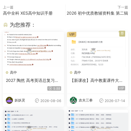
上一篇
下一篇
高中全科 XES高中知识手册
2026 初中优质教辅资料集 第二辑
为您推荐：
荐
VIP
高中
高中
2027 陶然 高考英语总复习听
【新课改】高中教案课件大合
力理解训练
集 736.6GB
VIP
9.88
妖妖灵
农夫三拳
2026-08-06
2026-07-14