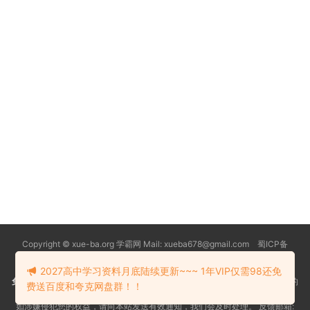
Copyright © xue-ba.org 学霸网 Mail: xueba678@gmail.com 蜀ICP备
13018627号-2
常见问题
更新日志
忘记密码
本站推荐浏览器：
Edge浏览器
2027高中学习资料月底陆续更新~~~ 1年VIP仅需98还免
免责声明
：本站资源均搜索自互联网和网友分享,仅供大家学习交流,不对资料的
费送百度和夸克网盘群！！
真实性和安全性负责！
如涉嫌侵犯您的权益，请向本站发送有效通知，我们会及时处理。 反馈邮箱: