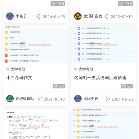
等资料合集 夸克网盘
四六级
19.9
29.9
小耗子
含泪不言败
2024-04-15
2023-09-10
大学考研
大学考研
小白考研作文
名师刘一男英语词汇破解速记
全套视频讲解-百度云下载
20
20
青柠檬檬哒
逗比男神
2021-10-10
2021-09-26