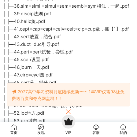
│ ├─38.sim=simil=simul=sem=sembl=sym相似，一起..pdf
│ ├─39.discip法则.pdf
│ ├─40.helic旋..pdf
│ ├─41.cept=cap=capt=ceiv=ceit=cip=cup拿，抓【1】.pdf
│ ├─42.sert放置，结合.pdf
│ ├─43.duct=duc引导.pdf
│ ├─44.peri=pert试验，尝试.pdf
│ ├─45.scen设置.pdf
│ ├─46.journ一天.pdf
│ ├─47.circ=cycl圆.pdf
│ ├─48.part分，部分.pdf
│ ├─49.ven=vent来.pdf
2027高中学习资料月底陆续更新~~~ 1年VIP仅需98还免
│ ├─50.haust抽出.pdf
费送百度和夸克网盘群！！
│ ├─51.tra=tract=treat拖、拉、拽.pdf
│ ├─52.loc地方.pdf
│ ├─53.urb城市.pdf
│ ├─54.fortun财富.pdf
首页
发现
VIP
客服
我的
│ ├─55.torn=tour=tourn转，迂回.pdf