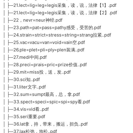
│ ├─21.lect=lig=leg=legis采集，读，说，法律【1】.pdf
│ ├─21.lect=lig=leg=legis采集，读，说，法律【2】.pdf
│ ├─22，nevr=neur神经.pdf
│ ├─23.path=pat=pass=pathy感受，受苦的.pdf
│ ├─24.strain=strict=stress=string=strang拉紧..pdf
│ ├─25.vac=vacu=van=void=vain空.pdf
│ ├─26.ple=plet=pli=ply=plen装满..pdf
│ ├─27.medi中间.pdf
│ ├─28.preci=prais=pric=prize价值..pdf
│ ├─29.mit=miss投，送，发..pdf
│ ├─30.sci知..pdf
│ ├─31.liter文字..pdf
│ ├─32.sum=sumpt最高，总，拿.pdf
│ ├─33.spect=speci=spic=spi=spy看.pdf
│ ├─34.vis=vid看..pdf
│ ├─35.seri重要.pdf
│ ├─36.lat拿，持，带来，搬运，担负..pdf
│ ├─37.lax松弛，放松..pdf