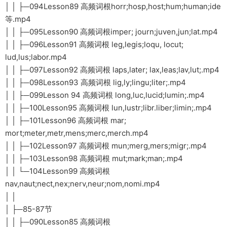
│ │ ├─094Lesson89 高频词根horr;hosp,host;hum;human;ide
等.mp4
│ │ ├─095Lesson90 高频词根imper; journ;juven,jun;lat.mp4
│ │ ├─096Lesson91 高频词根 leg,legis;loqu, locut;
lud,lus;labor.mp4
│ │ ├─097Lesson92 高频词根 laps,later; lax,leas;lav,lut;.mp4
│ │ ├─098Lesson93 高频词根 lig,ly;lingu;liter;.mp4
│ │ ├─099Lesson 94 高频词根 long,luc,lucid;lumin;.mp4
│ │ ├─100Lesson95 高频词根 lun,lustr;libr.liber;limin;.mp4
│ │ ├─101Lesson96 高频词根 mar;
mort;meter,metr,mens;merc,merch.mp4
│ │ ├─102Lesson97 高频词根 mun;merg,mers;migr;.mp4
│ │ ├─103Lesson98 高频词根 mut;mark;man;.mp4
│ │ └─104Lesson99 高频词根
nav,naut;nect,nex;nerv,neur;nom,nomi.mp4
│ │
│ ├─85-87节
│ │ ├─090Lesson85 高频词根