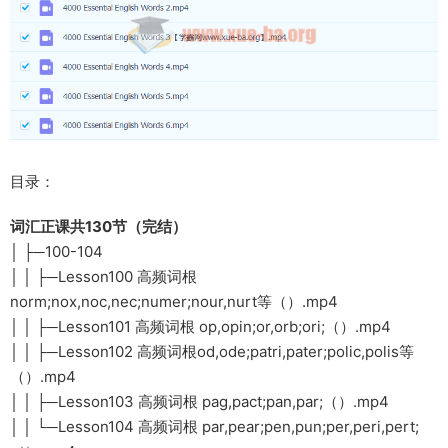
目录：
词汇正课共130节（完结）
│ ├─100-104
│ │ ├─Lesson100 高频词根
norm;nox,noc,nec;numer;nour,nurt等（）.mp4
│ │ ├─Lesson101 高频词根 op,opin;or,orb;ori;（）.mp4
│ │ ├─Lesson102 高频词根od,ode;patri,pater;polic,polis等
（）.mp4
│ │ ├─Lesson103 高频词根 pag,pact;pan,par;（）.mp4
│ │ └─Lesson104 高频词根 par,pear;pen,pun;per,peri,pert;