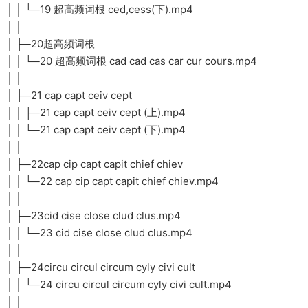
│ │ └─19 超高频词根 ced,cess(下).mp4
│ │
│ ├─20超高频词根
│ │ └─20 超高频词根 cad cad cas car cur cours.mp4
│ │
│ ├─21 cap capt ceiv cept
│ │ ├─21 cap capt ceiv cept (上).mp4
│ │ └─21 cap capt ceiv cept (下).mp4
│ │
│ ├─22cap cip capt capit chief chiev
│ │ └─22 cap cip capt capit chief chiev.mp4
│ │
│ ├─23cid cise close clud clus.mp4
│ │ └─23 cid cise close clud clus.mp4
│ │
│ ├─24circu circul circum cyly civi cult
│ │ └─24 circu circul circum cyly civi cult.mp4
│ │