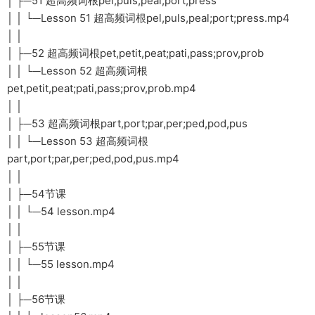
│ ├─51 超高频词根pel,puls,peal;port;press
│ │ └─Lesson 51 超高频词根pel,puls,peal;port;press.mp4
│ │
│ ├─52 超高频词根pet,petit,peat;pati,pass;prov,prob
│ │ └─Lesson 52 超高频词根
pet,petit,peat;pati,pass;prov,prob.mp4
│ │
│ ├─53 超高频词根part,port;par,per;ped,pod,pus
│ │ └─Lesson 53 超高频词根
part,port;par,per;ped,pod,pus.mp4
│ │
│ ├─54节课
│ │ └─54 lesson.mp4
│ │
│ ├─55节课
│ │ └─55 lesson.mp4
│ │
│ ├─56节课