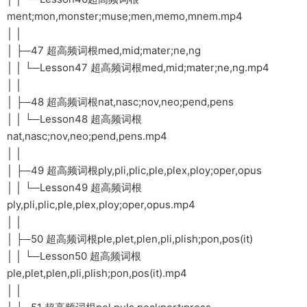
ment;mon,monster;muse;men,memo,mnem.mp4
│ │
│ ├─47 超高频词根med,mid;mater;ne,ng
│ │ └─Lesson47 超高频词根med,mid;mater;ne,ng.mp4
│ │
│ ├─48 超高频词根nat,nasc;nov,neo;pend,pens
│ │ └─Lesson48 超高频词根
nat,nasc;nov,neo;pend,pens.mp4
│ │
│ ├─49 超高频词根ply,pli,plic,ple,plex,ploy;oper,opus
│ │ └─Lesson49 超高频词根
ply,pli,plic,ple,plex,ploy;oper,opus.mp4
│ │
│ ├─50 超高频词根ple,plet,plen,pli,plish;pon,pos(it)
│ │ └─Lesson50 超高频词根
ple,plet,plen,pli,plish;pon,pos(it).mp4
│ │