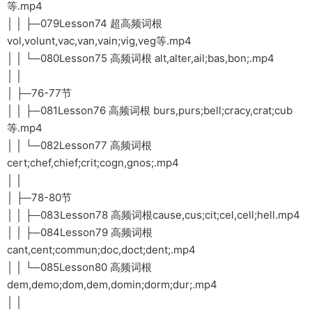
等.mp4
│ │ ├─079Lesson74 超高频词根
vol,volunt,vac,van,vain;vig,veg等.mp4
│ │ └─080Lesson75 高频词根 alt,alter,ail;bas,bon;.mp4
│ │
│ ├─76-77节
│ │ ├─081Lesson76 高频词根 burs,purs;bell;cracy,crat;cub
等.mp4
│ │ └─082Lesson77 高频词根
cert;chef,chief;crit;cogn,gnos;.mp4
│ │
│ ├─78-80节
│ │ ├─083Lesson78 高频词根cause,cus;cit;cel,cell;hell.mp4
│ │ ├─084Lesson79 高频词根
cant,cent;commun;doc,doct;dent;.mp4
│ │ └─085Lesson80 高频词根
dem,demo;dom,dem,domin;dorm;dur;.mp4
│ │