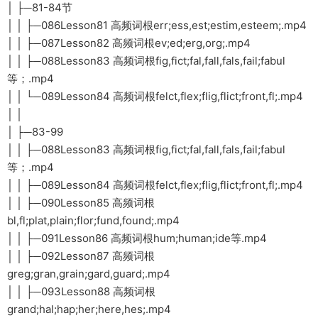
│ ├─81-84节
│ │ ├─086Lesson81 高频词根err;ess,est;estim,esteem;.mp4
│ │ ├─087Lesson82 高频词根ev;ed;erg,org;.mp4
│ │ ├─088Lesson83 高频词根fig,fict;fal,fall,fals,fail;fabul
等；.mp4
│ │ └─089Lesson84 高频词根felct,flex;flig,flict;front,fl;.mp4
│ │
│ ├─83-99
│ │ ├─088Lesson83 高频词根fig,fict;fal,fall,fals,fail;fabul
等；.mp4
│ │ ├─089Lesson84 高频词根felct,flex;flig,flict;front,fl;.mp4
│ │ ├─090Lesson85 高频词根
bl,fl;plat,plain;flor;fund,found;.mp4
│ │ ├─091Lesson86 高频词根hum;human;ide等.mp4
│ │ ├─092Lesson87 高频词根
greg;gran,grain;gard,guard;.mp4
│ │ ├─093Lesson88 高频词根
grand;hal;hap;her;here,hes;.mp4