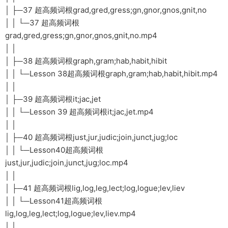
│ ├─37 超高频词根grad,gred,gress;gn,gnor,gnos,gnit,no
│ │ └─37 超高频词根
grad,gred,gress;gn,gnor,gnos,gnit,no.mp4
│ │
│ ├─38 超高频词根graph,gram;hab,habit,hibit
│ │ └─Lesson 38超高频词根graph,gram;hab,habit,hibit.mp4
│ │
│ ├─39 超高频词根it;jac,jet
│ │ └─Lesson 39 超高频词根it;jac,jet.mp4
│ │
│ ├─40 超高频词根just,jur,judic;join,junct,jug;loc
│ │ └─Lesson40超高频词根
just,jur,judic;join,junct,jug;loc.mp4
│ │
│ ├─41 超高频词根lig,log,leg,lect;log,logue;lev,liev
│ │ └─Lesson41超高频词根
lig,log,leg,lect;log,logue;lev,liev.mp4
│ │