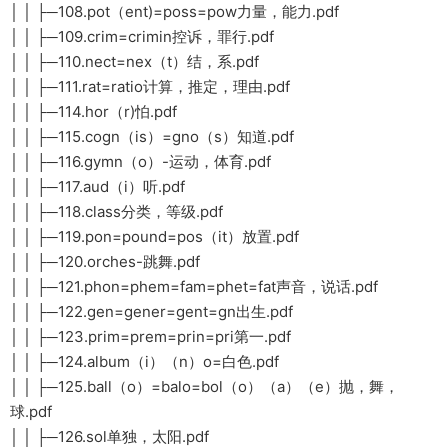
│ │ ├─108.pot（ent)=poss=pow力量，能力.pdf
│ │ ├─109.crim=crimin控诉，罪行.pdf
│ │ ├─110.nect=nex（t）结，系.pdf
│ │ ├─111.rat=ratio计算，推定，理由.pdf
│ │ ├─114.hor（r)怕.pdf
│ │ ├─115.cogn（is）=gno（s）知道.pdf
│ │ ├─116.gymn（o）-运动，体育.pdf
│ │ ├─117.aud（i）听.pdf
│ │ ├─118.class分类，等级.pdf
│ │ ├─119.pon=pound=pos（it）放置.pdf
│ │ ├─120.orches-跳舞.pdf
│ │ ├─121.phon=phem=fam=phet=fat声音，说话.pdf
│ │ ├─122.gen=gener=gent=gn出生.pdf
│ │ ├─123.prim=prem=prin=pri第一.pdf
│ │ ├─124.album（i）（n）o=白色.pdf
│ │ ├─125.ball（o）=balo=bol（o）（a）（e）抛，舞，
球.pdf
│ │ ├─126.sol单独，太阳.pdf