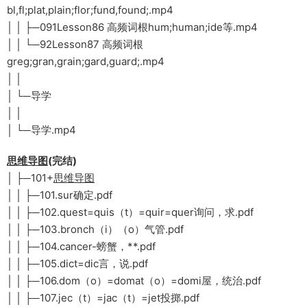
bl,fl;plat,plain;flor;fund,found;.mp4
│ │ ├─091Lesson86 高频词根hum;human;ide等.mp4
│ │ └─92Lesson87 高频词根
greg;gran,grain;gard,guard;.mp4
│ │
│ └─导学
│ │
│ └─导学.mp4
思维导图
(完结)
│ ├─101+
思维导图
│ │ ├─101.sur确定.pdf
│ │ ├─102.quest=quis（t）=quir=quer询问，求.pdf
│ │ ├─103.bronch（i）（o）气管.pdf
│ │ ├─104.cancer-螃蟹，**.pdf
│ │ ├─105.dict=dic言，说.pdf
│ │ ├─106.dom（o）=domat（o）=domi屋，统治.pdf
│ │ ├─107.jec（t）=jac（t）=jet投掷.pdf