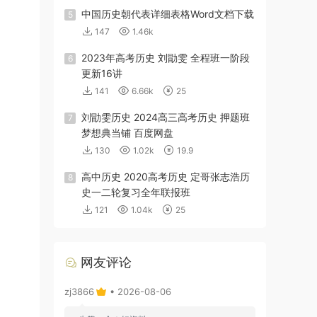
中国历史朝代表详细表格Word文档下载
5
147
1.46k
2023年高考历史 刘勖雯 全程班一阶段
6
更新16讲
141
6.66k
25
刘勖雯历史 2024高三高考历史 押题班
7
梦想典当铺 百度网盘
130
1.02k
19.9
高中历史 2020高考历史 定哥张志浩历
8
史一二轮复习全年联报班
121
1.04k
25
网友评论
zj3866
• 2026-08-06