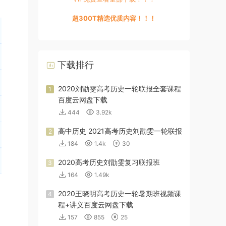
超300T精选优质内容！！！
下载排行
2020刘勖雯高考历史一轮联报全套课程
1
百度云网盘下载
444
3.92k
高中历史 2021高考历史刘勖雯一轮联报
2
184
1.4k
30
2020高考历史刘勖雯复习联报班
3
164
1.49k
2020王晓明高考历史一轮暑期班视频课
4
程+讲义百度云网盘下载
157
855
25