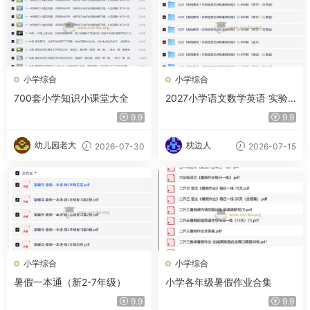
小学综合
小学综合
700套小学知识小课堂大全
2027小学语文数学英语 实验
班提优训练暑假衔接
9.9
9.9
幼儿园老大
枕边人
2026-07-30
2026-07-15
小学综合
小学综合
暑假一本通（新2-7年级）
小学各年级暑假作业合集
9.9
9.9