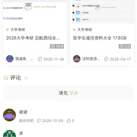
大学考研
大学考研
2026大学考研 启航西综全程
医学生规培资料大全 17.8GB
班 夸克网盘
19.9
9.9
我咸鱼、我
活到老浪到
2025-11-28
2025-09-17
自豪
老
评论
31
请先
登录
谢谢
真得学吧
2025-12-05
0
求