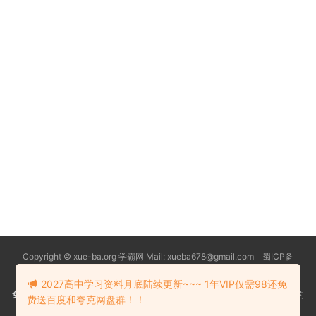
Copyright © xue-ba.org 学霸网 Mail: xueba678@gmail.com 蜀ICP备
13018627号-2
常见问题
更新日志
忘记密码
本站推荐浏览器：
Edge浏览器
2027高中学习资料月底陆续更新~~~ 1年VIP仅需98还免
免责声明
：本站资源均搜索自互联网和网友分享,仅供大家学习交流,不对资料的
费送百度和夸克网盘群！！
真实性和安全性负责！