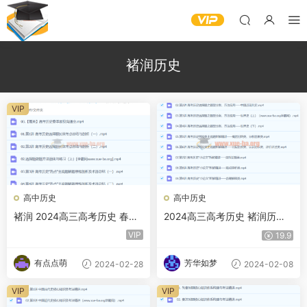
褚润历史
VIP
高中历史
高中历史
褚润 2024高三高考历史 春季
2024高三高考历史 褚润历史
班 百度网盘
寒假班
VIP
19.9
有点点萌
芳华如梦
2024-02-28
2024-02-08
VIP
VIP