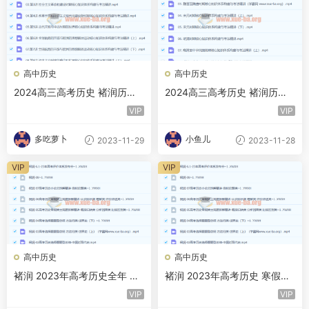
高中历史
高中历史
2024高三高考历史 褚润历史
2024高三高考历史 褚润历史
秋季班
暑假班
VIP
VIP
多吃萝卜
小鱼儿
2023-11-29
2023-11-28
VIP
VIP
高中历史
高中历史
褚润 2023年高考历史全年 暑
褚润 2023年高考历史 寒假班
秋寒春合集 百度云网盘下载
百度云网盘下载
VIP
VIP