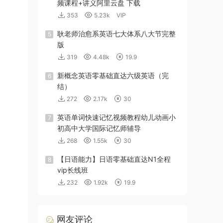
频课程+讲义阿里云盘 下载
353
5.23k
VIP
耿老师治愈系英语七大体系八大节完整
5
版
319
4.48k
19.9
新概念英语零基础直达六级英语（完
6
结）
272
2.17k
30
英语单词快速记忆视频教程幼儿动画小
7
初高中大学国际记忆师辅导
268
1.55k
30
【日语能力】日语零基础直达N1全程
8
vip长线班
232
1.92k
19.9
网友评论