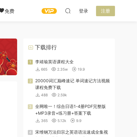
免费
登录
注册
下载排行
李靖瑜英语课程大全
1
665
2.35w
19.9
20000词汇巅峰速记 单词速记方法视频
2
课程免费下载
488
2.59k
全网唯一！综合日语1-4册PDF完整版
3
+MP3录音+练习册+答案下载
365
5.12k
9.9
宋维钢万法归宗之英语语法速成全集视
4