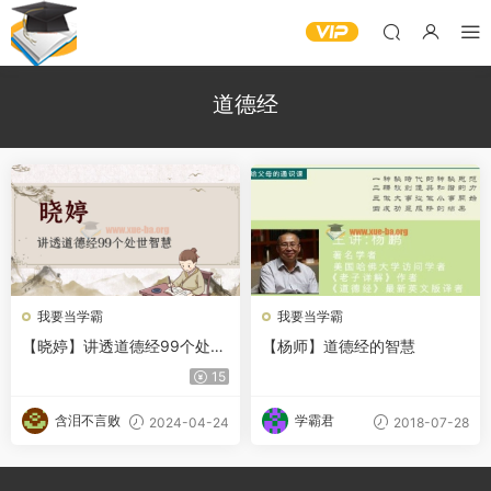
道德经
我要当学霸
我要当学霸
【晓婷】讲透道德经99个处世
【杨师】道德经的智慧
智慧 百度网盘
15
含泪不言败
学霸君
2024-04-24
2018-07-28