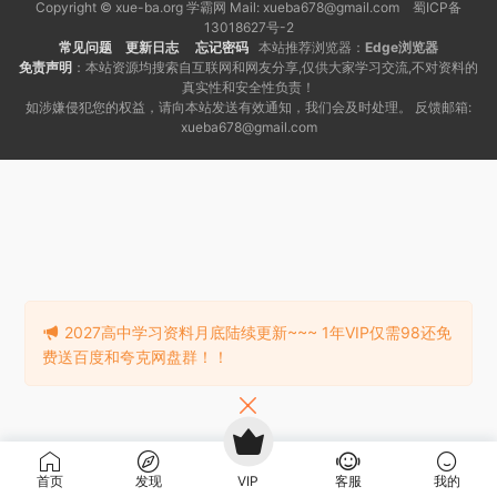
Copyright © xue-ba.org 学霸网 Mail: xueba678@gmail.com 蜀ICP备
13018627号-2
常见问题
更新日志
忘记密码
本站推荐浏览器：
Edge浏览器
免责声明
：本站资源均搜索自互联网和网友分享,仅供大家学习交流,不对资料的
真实性和安全性负责！
如涉嫌侵犯您的权益，请向本站发送有效通知，我们会及时处理。 反馈邮箱:
xueba678@gmail.com
2027高中学习资料月底陆续更新~~~ 1年VIP仅需98还免
费送百度和夸克网盘群！！
首页
发现
VIP
客服
我的