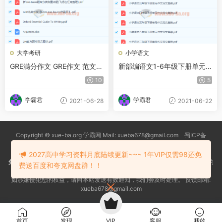
大学考研
小学语文
GRE满分作文 GRE作文 范文百
新部编语文1-6年级下册单元
度云下载
满分作文范文集锦
10
5
学霸君
学霸君
2021-06-28
2021-06-22
Copyright © xue-ba.org 学霸网 Mail: xueba678@gmail.com 蜀ICP备
13018627号-2
常见问题
更新日志
忘记密码
本站推荐浏览器：
Edge浏览器
2027高中学习资料月底陆续更新~~~ 1年VIP仅需98还免
免责声明
：本站资源均搜索自互联网和网友分享,仅供大家学习交流,不对资料的
费送百度和夸克网盘群！！
真实性和安全性负责！
如涉嫌侵犯您的权益，请向本站发送有效通知，我们会及时处理。 反馈邮箱:
xueba678@gmail.com
首页
发现
VIP
客服
我的