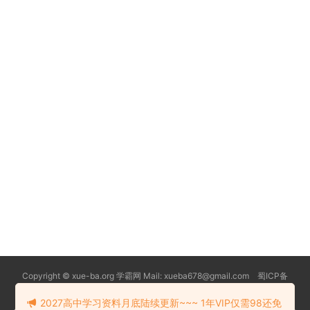
Copyright © xue-ba.org 学霸网 Mail: xueba678@gmail.com 蜀ICP备
13018627号-2
常见问题
更新日志
忘记密码
本站推荐浏览器：
Edge浏览器
2027高中学习资料月底陆续更新~~~ 1年VIP仅需98还免