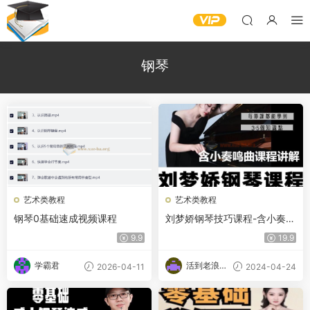
钢琴
艺术类教程
艺术类教程
钢琴0基础速成视频课程
刘梦娇钢琴技巧课程-含小奏鸣
曲集课讲解
9.9
19.9
学霸君
活到老浪到
2026-04-11
2024-04-24
老