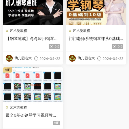
艺术类教程
艺术类教程
【钢琴速成】冬冬应用钢琴零
门门老师系统钢琴课从0基础
基础成人钢琴速成让小白快速
到10级五线谱
9.9
9.9
快乐学会钢琴学懂钢琴
幼儿园老大
幼儿园老大
2024-04-22
2024-04-22
VIP
艺术类教程
最全0基础钢琴学习视频教
程，全方位自学入门电子琴初
VIP
中高级别课程110G