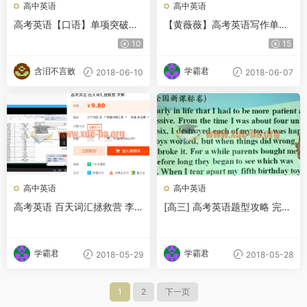
高中英语
高中英语
高考英语【口语】单项突破班-
【黄薇薇】高考英语写作单项
艾力 最新课程/高中英语
突破班
10
15
含泪不言败
学霸君
2018-06-10
2018-06-07
高中英语
高中英语
高考英语 百天词汇拯救营 李
[高三] 高考英语题型攻略 完形
辉
填空+短文改错解题技巧篇视
频教程 教学视频
学霸君
学霸君
2018-05-29
2018-05-28
1
2
下一页