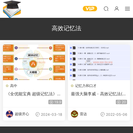
高效记忆法
高中
记忆力和口才
《全优能宝典 超级记忆法》世
最强大脑李威﹣高效记忆法(记
界大师授课 助孩子高效提升
忆宫殿)（完结）价值580RMB
19.9
20
超级开心
雷达
2024-03-18
2022-05-06