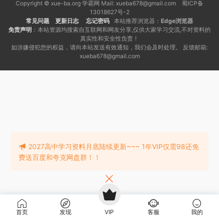
Copyright © xue-ba.org 学霸网 Mail: xueba678@gmail.com 蜀ICP备
13018627号-2
常见问题
更新日志
忘记密码
本站推荐浏览器：
Edge浏览器
免责声明
：本站资源均搜索自互联网和网友分享,仅供大家学习交流,不对资料的
真实性和安全性负责！
如涉嫌侵犯您的权益，请向本站发送有效通知，我们会及时处理。 反馈邮箱:
xueba678@gmail.com
2027高中学习资料月底陆续更新~~~ 1年VIP仅需98还免
费送百度和夸克网盘群！！
首页
发现
VIP
客服
我的