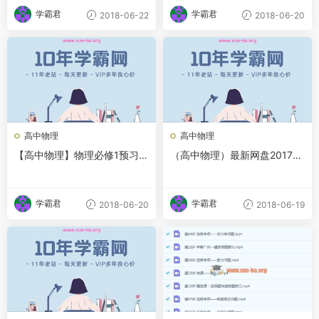
学霸君
学霸君
2018-06-22
2018-06-20
高中物理
高中物理
【高中物理】物理必修1预习领
（高中物理）最新网盘2017-2
先班全15讲
018乐学高考大全套课程整理
版二轮物理-旋转线
学霸君
学霸君
2018-06-20
2018-06-19