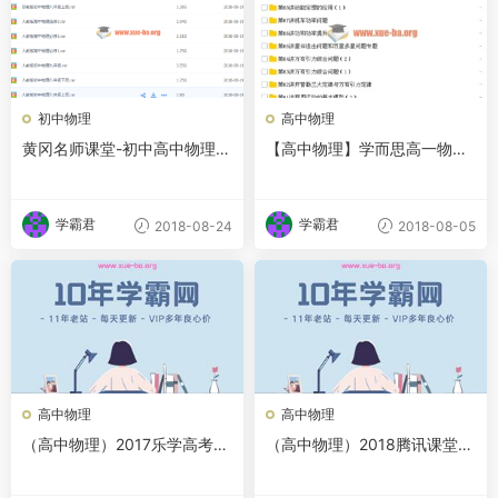
初中物理
高中物理
黄冈名师课堂-初中高中物理全
【高中物理】学而思高一物理
集
必修2目标满分班（人教版）
学霸君
学霸君
2018-08-24
2018-08-05
高中物理
高中物理
（高中物理）2017乐学高考物
（高中物理）2018腾讯课堂王
理全套课程整理版
羽动量守恒