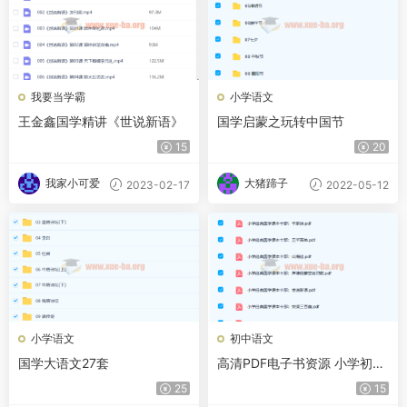
我要当学霸
小学语文
王金鑫国学精讲《世说新语》
国学启蒙之玩转中国节
15
20
我家小可爱
大猪蹄子
2023-02-17
2022-05-12
小学语文
初中语文
国学大语文27套
高清PDF电子书资源 小学初中
国学必备读本共18册 百度网盘
25
15