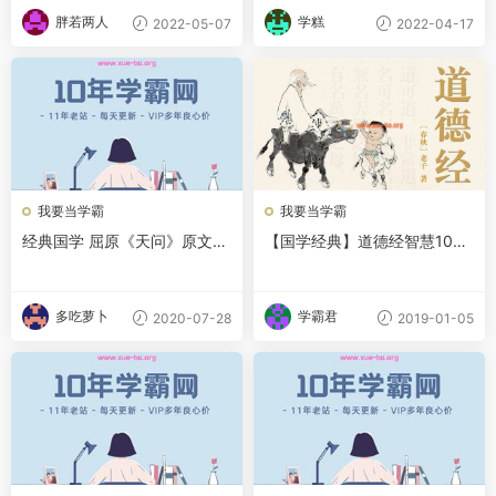
胖若两人
学糕
2022-05-07
2022-04-17
我要当学霸
我要当学霸
经典国学 屈原《天问》原文
【国学经典】道德经智慧100
+译文+诵读音频视频百度网盘
讲
下载
多吃萝卜
学霸君
2020-07-28
2019-01-05