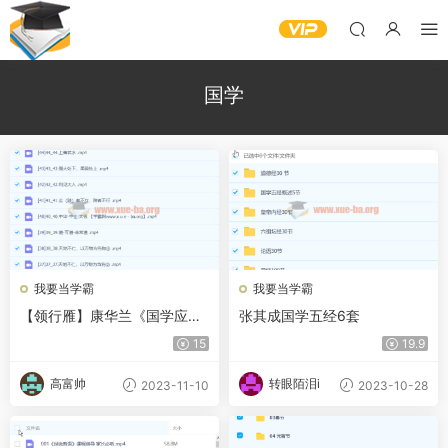
国学
我要当学霸
我要当学霸
【领行雁】康华兰《国学应
张其成国学五经6套
用》46节
15
19.9
高富帅
转眼陌泪i
2023-11-10
2023-10-28