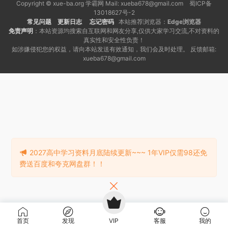
Copyright © xue-ba.org 学霸网 Mail: xueba678@gmail.com 蜀ICP备
13018627号-2
常见问题
更新日志
忘记密码
本站推荐浏览器：
Edge浏览器
免责声明
：本站资源均搜索自互联网和网友分享,仅供大家学习交流,不对资料的
真实性和安全性负责！
如涉嫌侵犯您的权益，请向本站发送有效通知，我们会及时处理。 反馈邮箱:
xueba678@gmail.com
2027高中学习资料月底陆续更新~~~ 1年VIP仅需98还免
费送百度和夸克网盘群！！
首页
发现
VIP
客服
我的