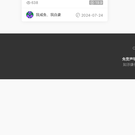
假班 秋季班 百度网盘
638
19.9
我咸鱼、我自豪
2024-07-24
C
免责声
如涉嫌侵