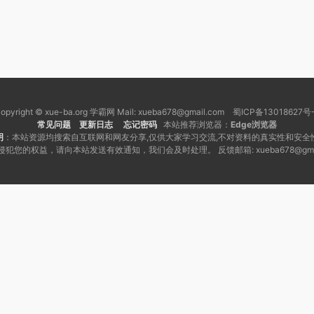
opyright © xue-ba.org 学霸网 Mail: xueba678@gmail.com 蜀ICP备13018627号
常见问题
更新日志
忘记密码
本站推荐浏览器：
Edge浏览器
明
：本站资源均搜索自互联网和网友分享,仅供大家学习交流,不对资料的真实性和安全
犯您的权益，请向本站发送有效通知，我们会及时处理。 反馈邮箱: xueba678@gmai