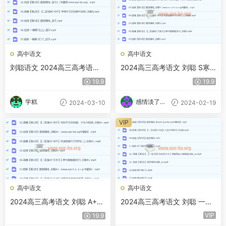
高中语文
高中语文
刘聪语文 2024高三高考语文
2024高三高考语文 刘聪 S寒
精讲S春季班 百度云网盘下载
假班 百度云网盘下载
19.9
19.9
学糕
感情淡了请
2024-03-10
2024-02-19
放盐
VIP
高中语文
高中语文
2024高三高考语文 刘聪 A+寒
2024高三高考语文 刘聪 一轮
假班 百度云网盘下载
秋季班 百度云网盘下载
VIP
19.9