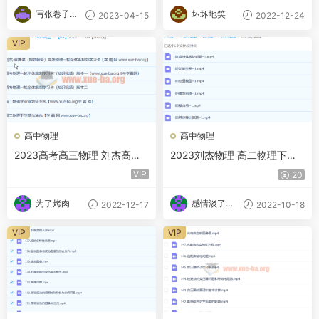
写张卷子冷
坏坏地笑
2023-04-15
2022-12-24
静下
VIP
高中物理
高中物理
2023高考高三物理 刘杰高考
2023刘杰物理 高二物理下学
物理一轮复习 加油包 规划服
期加油包
VIP
20
务 知识视频
为了烤肉
感情淡了请
2022-12-17
2022-10-18
放盐
VIP
VIP