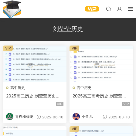
刘莹莹历史
VIP
VIP
高中历史
高中历史
2025高二历史 刘莹莹历史全
2025高三高考历史 刘莹莹历
年 暑假班 秋季班 寒假班 春季
史 暑假班 秋季班 寒假班 春季
VIP
VIP
班 百度网盘
班 百度网盘
青柠檬檬哒
小鱼儿
2025-06-10
2025-03-10
VIP