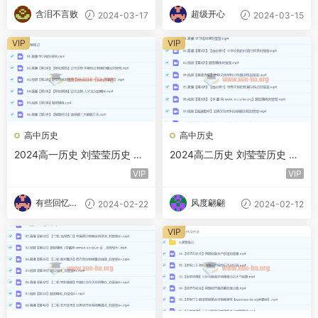
含泪不言败
超级开心
2024-03-17
2024-03-15
VIP
VIP
高中历史
高中历史
2024高一历史 刘莹莹历史 寒
2024高二历史 刘莹莹历史 寒
假班 百度云网盘下载
假班 百度云网盘下载
VIP
VIP
有些回忆忘
风度翩翩
2024-02-22
2024-02-12
不了
VIP