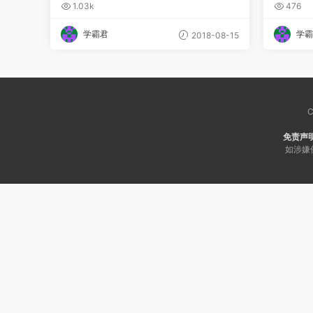
成记
说一口
1.03k
476
学霸君
学霸
2018-08-15
C
免责声
如涉嫌侵