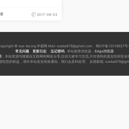
流利的美式英语
君
2017-08-03
opyright © xue-ba.org 学霸网 Mail: xueba678@gmail.com 蜀ICP备13018627号
常见问题
更新日志
忘记密码
本站推荐浏览器：
Edge浏览器
明
：本站资源均搜索自互联网和网友分享,仅供大家学习交流,不对资料的真实性和安全
犯您的权益，请向本站发送有效通知，我们会及时处理。 反馈邮箱: xueba678@gmai