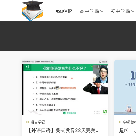
VIP
高中学霸
初中学霸
语言学霸
学霸教
【外语口语】美式发音28天完美养
超凶，超