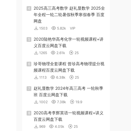
2025高三高考数学 赵礼显数学 2025全
4
年全程一轮二轮暑假秋季寒假春季 百度
网盘
1503
5.82k
VIP
2020陆艳华高考化学一轮视频课程+讲
5
义百度云网盘下载
1265
2.61k
25
珍哥物理全套课程 曾珍高考物理提分视
6
频课程百度云网盘下载
1113
6.38k
25
赵礼显数学 2024年高三高考 一轮秋季
7
班 百度云网盘下载
1002
7.38k
19.9
2020高考李辉英语一轮视频课程+讲义
8
百度云网盘下载
969
4.05k
25