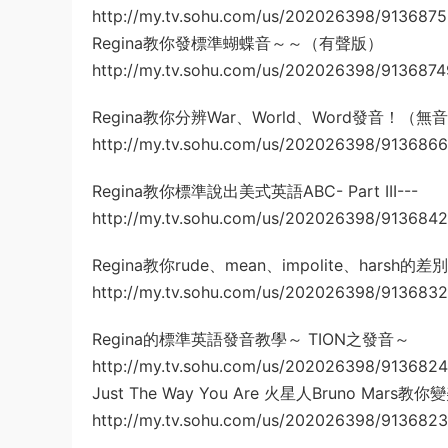
http://my.tv.sohu.com/us/202026398/9136875
Regina教你發標準蝴蝶音～～（有聲版）
http://my.tv.sohu.com/us/202026398/9136874
Regina教你分辨War、World、Word發音！（無
http://my.tv.sohu.com/us/202026398/9136866
Regina教你標準說出美式英語ABC- Part III---
http://my.tv.sohu.com/us/202026398/9136842
Regina教你rude、mean、impolite、harsh的差
http://my.tv.sohu.com/us/202026398/9136832
Regina的標準英語發音教學～ TION之發音～
http://my.tv.sohu.com/us/202026398/9136824
Just The Way You Are 火星人Bruno Mars教
http://my.tv.sohu.com/us/202026398/9136823