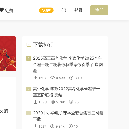
免费
登录
注册
下载排行
2025高三高考化学 李政化学2025全年
1
全程一轮二轮暑假秋季寒假春季 百度网
盘
1607
4.53k
39.9
高中化学 李政2022高考化学全程班一
2
至五阶联报 完结
1533
2.76k
35
美女的
2020中小学电子课本全套合集百度网盘
3
下载
1527
9.94k
10