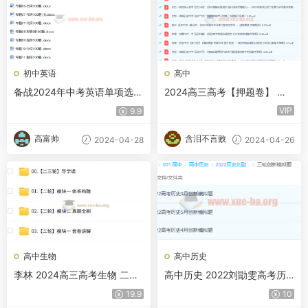
初中英语
高中
备战2024年中考英语单项选择
2024高三高考【押题卷】 百
百题分类训练（中考真题+名
度网盘
VIP
9.9
地最新模拟题）
高富帅
含泪不言败
2024-04-28
2024-04-26
高中生物
高中历史
李林 2024高三高考生物 二轮
高中历史 2022刘勖雯高考历
精讲 百度网盘
史三轮创新模拟题
19.9
10