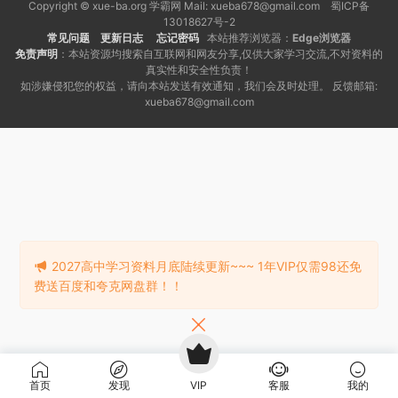
Copyright © xue-ba.org 学霸网 Mail: xueba678@gmail.com 蜀ICP备
13018627号-2
常见问题
更新日志
忘记密码
本站推荐浏览器：
Edge浏览器
免责声明
：本站资源均搜索自互联网和网友分享,仅供大家学习交流,不对资料的
真实性和安全性负责！
如涉嫌侵犯您的权益，请向本站发送有效通知，我们会及时处理。 反馈邮箱:
xueba678@gmail.com
2027高中学习资料月底陆续更新~~~ 1年VIP仅需98还免
费送百度和夸克网盘群！！
首页
发现
VIP
客服
我的