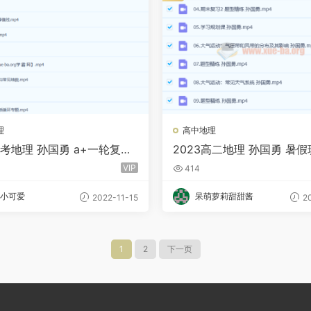
理
高中地理
高考地理 孙国勇 a+一轮复习
2023高二地理 孙国勇 暑假
更新25讲
完结
VIP
414
小可爱
呆萌萝莉甜甜酱
2022-11-15
20
1
2
下一页