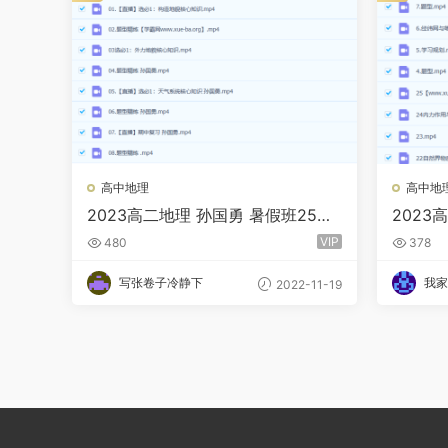
高中地理
高中地
2023高二地理 孙国勇 暑假班25讲
2023
完结 秋季班更新8讲
暑假班 
VIP
480
378
写张卷子冷静下
我家
2022-11-19