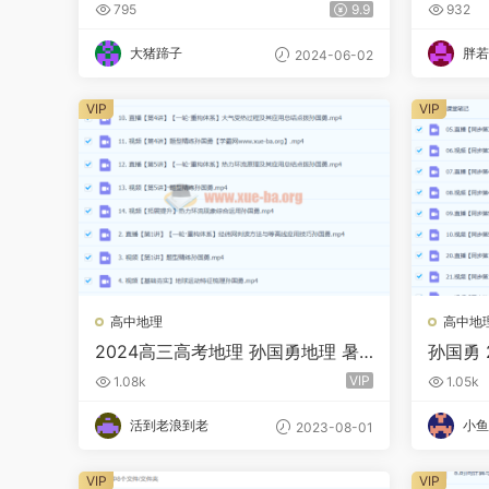
训班
季A班
795
9.9
932
大猪蹄子
胖若
2024-06-02
VIP
VIP
高中地理
高中地
2024高三高考地理 孙国勇地理 暑
孙国勇 
假
复习 
VIP
1.08k
1.05k
活到老浪到老
小鱼
2023-08-01
VIP
VIP