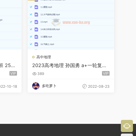
高中地理
班 25讲
2023高考地理 孙国勇 a+一轮复习
暑假班
VIP
VIP
389
多吃萝卜
22-10-18
2022-08-23