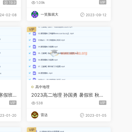
季班 百度云网盘下载
VIP
19.9
1.09k
一笑脸就大
24-02-08
2023-09-12
VIP
高中地理
轮寒假班
2023高二地理 孙国勇 暑假班 秋季
班
VIP
VIP
538
雷达
23-01-20
2023-01-05
VIP