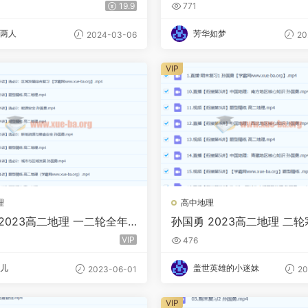
 百度云网盘下载
假班 百度云网盘下载
19.9
771
两人
芳华如梦
2024-03-06
20
VIP
理
高中地理
2023高二地理 一二轮全年
孙国勇 2023高二地理 二
暑秋寒春合集 百度云网盘下载
百度云网盘下载
VIP
476
儿
盖世英雄的小迷妹
2023-06-01
20
VIP