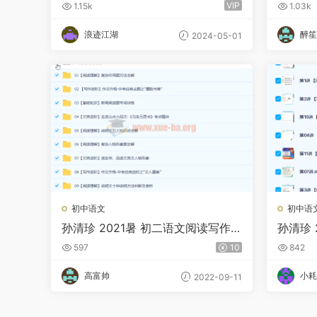
班 百度网盘
度网盘
VIP
1.15k
1.03k
浪迹江湖
醉笙
2024-05-01
初中语文
初中语
孙清珍 2021暑 初二语文阅读写作直
孙清珍 
播目标A+ 10讲带讲义
标A+班
597
10
842
高富帅
小耗
2022-09-11