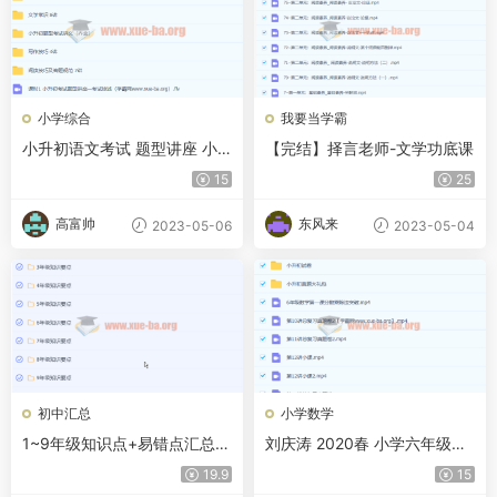
小学综合
我要当学霸
小升初语文考试 题型讲座 小
【完结】择言老师-文学功底课
学语文写作阅读常识28讲带讲
15
25
义 百度网盘下载
高富帅
东风来
2023-05-06
2023-05-04
初中汇总
小学数学
1~9年级知识点+易错点汇总
刘庆涛 2020春 小学六年级数
阿里云网盘下载
学春季班15讲带资料
19.9
15