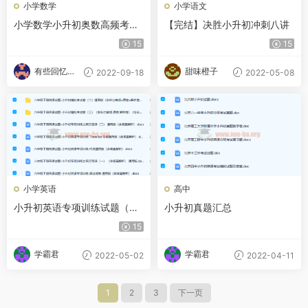
小学数学
小学语文
小学数学小升初奥数高频考点
【完结】决胜小升初冲刺八讲
总复习
15
15
有些回忆忘
甜味橙子
2022-09-18
2022-05-08
不了
小学英语
高中
小升初英语专项训练试题（含
小升初真题汇总
答案解析）- 通用版(30套)
15
学霸君
学霸君
2022-05-02
2022-04-11
1
2
3
下一页