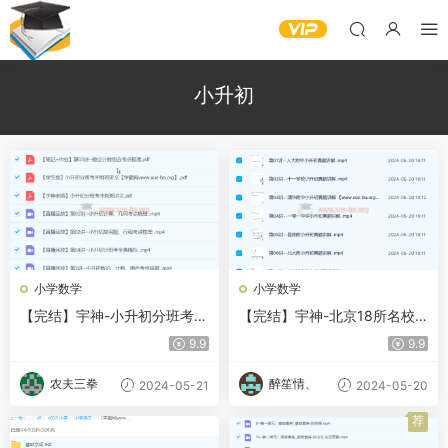
小升初
小学数学
小学数学
【完结】宇神-小升初分班考冲
【完结】宇神-北京18所名校
刺班【7课 视频+PDF】
小升初考试真题卷讲解 18节视
9.9
9.9
频
农夫三拳
醉笙情、
2024-05-21
2024-05-20
荐