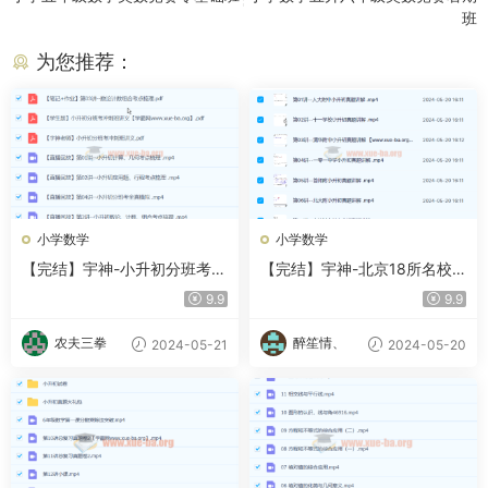
班
为您推荐：
小学数学
小学数学
【完结】宇神-小升初分班考冲
【完结】宇神-北京18所名校
刺班【7课 视频+PDF】
小升初考试真题卷讲解 18节视
9.9
9.9
频
农夫三拳
醉笙情、
2024-05-21
2024-05-20