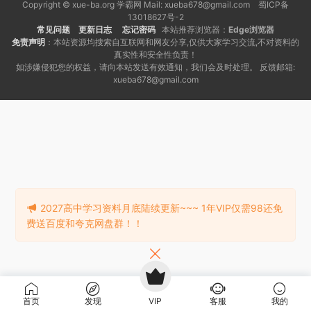
Copyright © xue-ba.org 学霸网 Mail: xueba678@gmail.com 蜀ICP备
13018627号-2
常见问题
更新日志
忘记密码
本站推荐浏览器：
Edge浏览器
免责声明
：本站资源均搜索自互联网和网友分享,仅供大家学习交流,不对资料的
真实性和安全性负责！
如涉嫌侵犯您的权益，请向本站发送有效通知，我们会及时处理。 反馈邮箱:
xueba678@gmail.com
2027高中学习资料月底陆续更新~~~ 1年VIP仅需98还免
费送百度和夸克网盘群！！
首页
发现
VIP
客服
我的