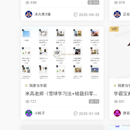
(
496
9.9
978
冰火奥3修
正在
2025-06-25
VIP
我要当学霸
我要当
米高老师《雪球学习法+错题归零
学霸宝
法》
PDF]
727
15
921
小耗子
胖若
2025-01-08