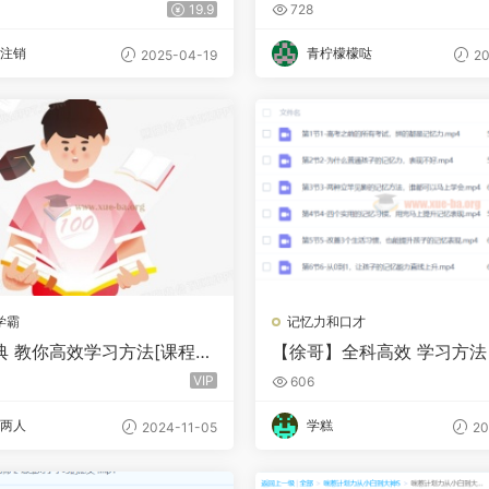
七期) [14.06GB]
19.9
728
注销
青柠檬檬哒
2025-04-19
20
学霸
记忆力和口才
典 教你高效学习方法[课程+
【徐哥】全科高效 学习方法
VIP
606
两人
学糕
2024-11-05
20