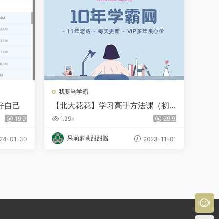
我要当学霸
好自己
【北大花花】学习高手方法课（初
阶+进阶）139节课
19.9
1.39k
29.9
呆萌萝莉甜甜酱
24-01-30
2023-11-01