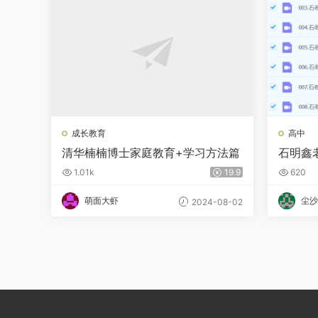
成长教育
高中
清华楠楠博士家庭教育+学习方法篇
石明鑫
1.01k
19.9
620
萌面大虾
尘沙
2024-08-02