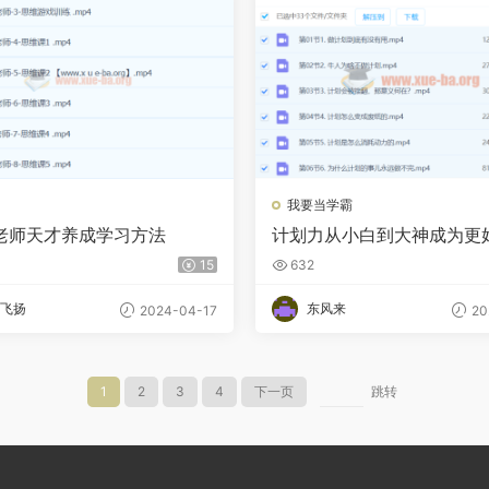
我要当学霸
老师天才养成学习方法
计划力从小白到大神成为更
15
632
飞扬
东风来
2024-04-17
20
1
2
3
4
下一页
跳转