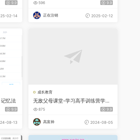
聪明十倍的学习力
9.9
596
9.9
正在注销
25-02-14
2025-02-12
成长教育
 记忆法
无敌父母课堂-学习高手训练营学习
窍门
9.9
875
9.9
高富帅
24-08-13
2024-08-05