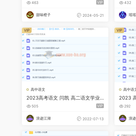
刺班 百度网盘
语文一
VIP
463
432
甜味橙子
瑶瑶
2024-05-21
VIP
VIP
高中语文
高中语
2023高考语文 闫凯 高二语文学业
2023
规划补充包
VIP
505
292
浪迹江湖
浪迹
2022-07-13