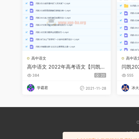
高中语文
高中语
高中语文 2022年高考语文【闫凯】
闫凯2
一轮联保班
季班
384
20
555
学霸君
冰火
2021-11-28
C
免责声
如涉嫌侵