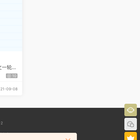
文一轮复
10
21-09-08
-2
性负责！
l.com