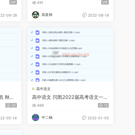
讲
习卡（知识视频）
VIP
VIP
491
高富帅
22-09-28
2022-08-19
高中语文
凯 秋季
高中语文 闫凯2022届高考语文一轮
复习 秋季班
20
469
15
中二柚
22-05-14
2022-01-05