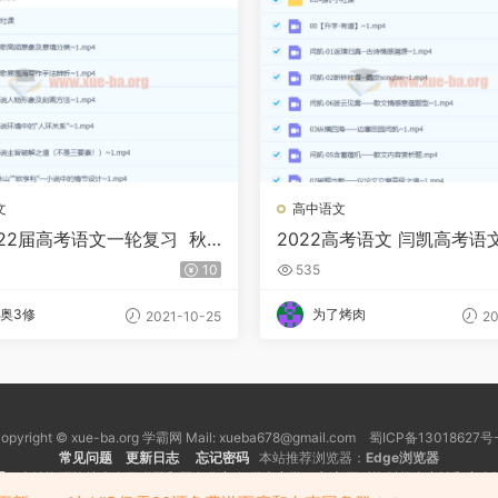
文
高中语文
022届高考语文一轮复习 秋
2022高考语文 闫凯高考语
习暑假班-百度云下载
10
535
奥3修
为了烤肉
2021-10-25
20
opyright © xue-ba.org 学霸网 Mail: xueba678@gmail.com 蜀ICP备13018627号
常见问题
更新日志
忘记密码
本站推荐浏览器：
Edge浏览器
明
：本站资源均搜索自互联网和网友分享,仅供大家学习交流,不对资料的真实性和安全
犯您的权益，请向本站发送有效通知，我们会及时处理。 反馈邮箱: xueba678@gmai