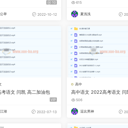
轮全体系规划学习卡
习卡（知识视频）更新180
10
615
公举
夏浅浅
2022-10-12
20
文
高中
 高考语文 闫凯 高二加油包
高中语文 2022高考语文 闫
班 寒假班
VIP
506
江湖
逗比男神
2022-07-13
20