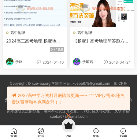
高中地理
高中地理
2024高三高考地理 杨翌地理
【杨翌】高考地理简答题方法
二轮 寒假班
突破【精品专题系列】
19.9
学糕
学霸君
2024-01-10
2018-04-24
Copyright © xue-ba.org 学霸网 Mail: xueba678@gmail.com 蜀ICP备
13018627号-2
常见问题
更新日志
忘记密码
本站推荐浏览器：
Edge浏览器
2027高中学习资料月底陆续更新~~~ 1年VIP仅需98还免
免责声明
：本站资源均搜索自互联网和网友分享,仅供大家学习交流,不对资料的
费送百度和夸克网盘群！！
真实性和安全性负责！
如涉嫌侵犯您的权益，请向本站发送有效通知，我们会及时处理。 反馈邮箱:
xueba678@gmail.com
首页
发现
VIP
客服
我的