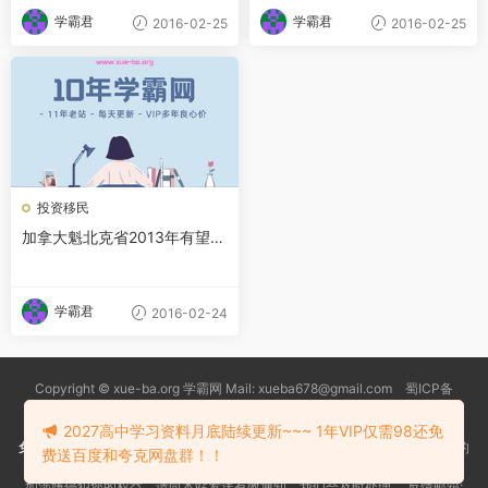
学霸君
学霸君
2016-02-25
2016-02-25
投资移民
加拿大魁北克省2013年有望重
启投资移民
学霸君
2016-02-24
Copyright © xue-ba.org 学霸网 Mail: xueba678@gmail.com 蜀ICP备
13018627号-2
常见问题
更新日志
忘记密码
本站推荐浏览器：
Edge浏览器
2027高中学习资料月底陆续更新~~~ 1年VIP仅需98还免
免责声明
：本站资源均搜索自互联网和网友分享,仅供大家学习交流,不对资料的
费送百度和夸克网盘群！！
真实性和安全性负责！
如涉嫌侵犯您的权益，请向本站发送有效通知，我们会及时处理。 反馈邮箱: